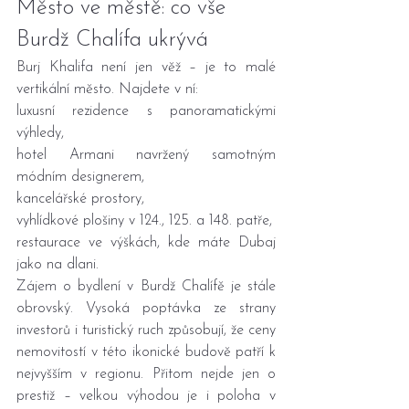
Město ve městě: co vše 
Burdž Chalífa ukrývá
Burj Khalifa není jen věž – je to malé 
vertikální město. Najdete v ní:
luxusní rezidence s panoramatickými 
výhledy,
hotel Armani navržený samotným 
módním designerem,
kancelářské prostory,
vyhlídkové plošiny v 124., 125. a 148. patře,
restaurace ve výškách, kde máte Dubaj 
jako na dlani.
Zájem o bydlení v Burdž Chalífě je stále 
obrovský. Vysoká poptávka ze strany 
investorů i turistický ruch způsobují, že ceny 
nemovitostí v této ikonické budově patří k 
nejvyšším v regionu. Přitom nejde jen o 
prestiž – velkou výhodou je i poloha v 