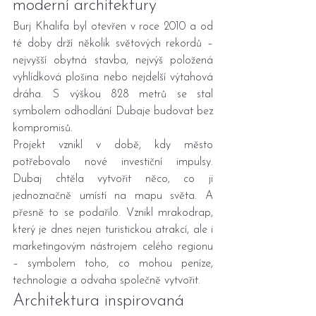
moderní architektury
Burj Khalifa byl otevřen v roce 2010 a od 
té doby drží několik světových rekordů – 
nejvyšší obytná stavba, nejvýš položená 
vyhlídková plošina nebo nejdelší výtahová 
dráha. S výškou 828 metrů se stal 
symbolem odhodlání Dubaje budovat bez 
kompromisů.
Projekt vznikl v době, kdy město 
potřebovalo nové investiční impulsy. 
Dubaj chtěla vytvořit něco, co ji 
jednoznačně umístí na mapu světa. A 
přesně to se podařilo. Vznikl mrakodrap, 
který je dnes nejen turistickou atrakcí, ale i 
marketingovým nástrojem celého regionu 
– symbolem toho, co mohou peníze, 
technologie a odvaha společně vytvořit.
Architektura inspirovaná 