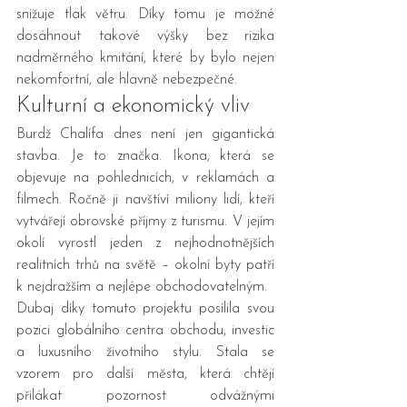
snižuje tlak větru. Díky tomu je možné 
dosáhnout takové výšky bez rizika 
nadměrného kmitání, které by bylo nejen 
nekomfortní, ale hlavně nebezpečné.
Kulturní a ekonomický vliv
Burdž Chalífa dnes není jen gigantická 
stavba. Je to značka. Ikona, která se 
objevuje na pohlednicích, v reklamách a 
filmech. Ročně ji navštíví miliony lidí, kteří 
vytvářejí obrovské příjmy z turismu. V jejím 
okolí vyrostl jeden z nejhodnotnějších 
realitních trhů na světě – okolní byty patří 
k nejdražším a nejlépe obchodovatelným.
Dubaj díky tomuto projektu posílila svou 
pozici globálního centra obchodu, investic 
a luxusního životního stylu. Stala se 
vzorem pro další města, která chtějí 
přilákat pozornost odvážnými 