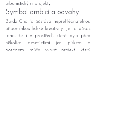
urbanistickými projekty.
Symbol ambicí a odvahy
Burdž Chalífa zůstává nepřehlédnutelnou 
připomínkou lidské kreativity. Je to důkaz 
toho, že i v prostředí, které bylo před 
několika desetiletími jen pískem a 
oceánem, může vyrůst projekt, který 
posouvá hranice možného. Ať už se na 
mrakodrap díváme jako na 
architektonické dílo, realitní investici nebo 
technologickou výzvu, vždy nás fascinuje 
stejným způsobem – svou velikostí, 
odvahou a vizí.
Hledáte-li svou výjimečnou nemovitost, 
realitní makléřka Nová Paka
 vám moc 
ráda poradí. Podívejte se na přehled 
mých aktuálních nabídek 
zde
.