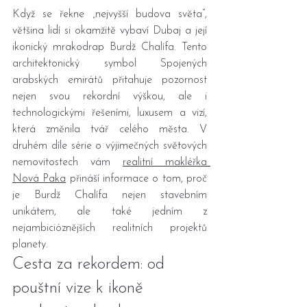
Když se řekne „nejvyšší budova světa“, 
většina lidí si okamžitě vybaví Dubaj a její 
ikonický mrakodrap Burdž Chalífa. Tento 
architektonický symbol Spojených 
arabských emirátů přitahuje pozornost 
nejen svou rekordní výškou, ale i 
technologickými řešeními, luxusem a vizí, 
která změnila tvář celého města. V 
druhém díle série o výjimečných světových 
nemovitostech vám 
realitní makléřka 
Nová Paka
 přináší informace o tom, proč 
je Burdž Chalífa nejen stavebním 
unikátem, ale také jedním z 
nejambicióznějších realitních projektů 
planety.
Cesta za rekordem: od 
pouštní vize k ikoně 