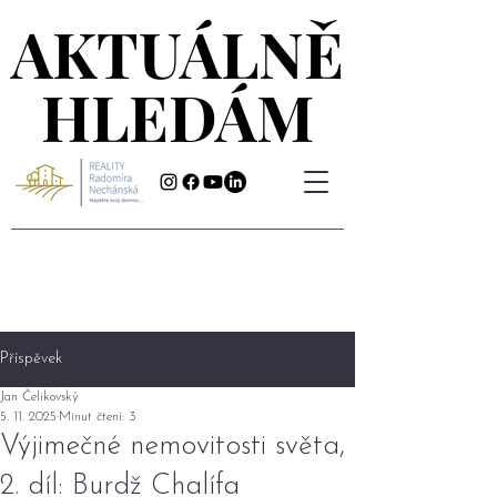
AKTUÁLNĚ
AKTUÁLNĚ
HLEDÁM
HLEDÁM
Příspěvek
Jan Čelikovský
5. 11. 2025
Minut čtení: 3
Výjimečné nemovitosti světa,
2. díl: Burdž Chalífa