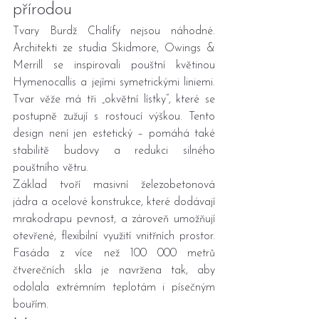
přírodou
Tvary Burdž Chalífy nejsou náhodné. 
Architekti ze studia Skidmore, Owings & 
Merrill se inspirovali pouštní květinou 
Hymenocallis a jejími symetrickými liniemi. 
Tvar věže má tři „okvětní lístky“, které se 
postupně zužují s rostoucí výškou. Tento 
design není jen estetický – pomáhá také 
stabilitě budovy a redukci silného 
pouštního větru.
Základ tvoří masivní železobetonová 
jádra a ocelové konstrukce, které dodávají 
mrakodrapu pevnost, a zároveň umožňují 
otevřené, flexibilní využití vnitřních prostor. 
Fasáda z více než 100 000 metrů 
čtverečních skla je navržena tak, aby 
odolala extrémním teplotám i písečným 
bouřím.