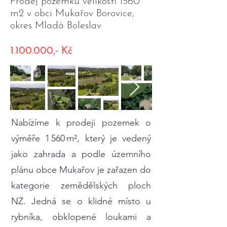
Prodej pozemku velikosti 1560
m2 v obci Mukařov Borovice,
okres Mladá Boleslav
1.100.000
,- Kč
Nabízíme k prodeji pozemek o
výměře 1 560 m², který je vedený
jako zahrada a podle územního
plánu obce Mukařov je zařazen do
kategorie zemědělských ploch
NZ. Jedná se o klidné místo u
rybníka, obklopené loukami a