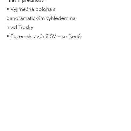
Hlavní přednosti:
• Výjimečná poloha s
panoramatickým výhledem na
hrad Trosky
• Pozemek v zóně SV – smíšené
obytné venkovské, zastavitelnost
až 40 %
• Hotová architektonická studie v
ceně
• Klidná, neprůjezdná lokalita na
kraji obce
• Možnost napojení na sítě
(elektřina, voda, ČOV/dešťová
kanalizace)
• Atraktivní místo v turisticky