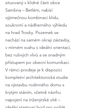
situovaný v klidné části obce
Samšina – Betlém, nabízí
výjimečnou kombinaci klidu,
soukromí a nádherného výhledu
na hrad Trosky. Pozemek se
nachází na samém okraji zástavby,
v mírném svahu s ideální orientací,
bez rušivých vlivů a se snadným
přístupem po obecní komunikaci.
V rámci prodeje je k dispozici
kompletní architektonická studie
na výstavbu rodinného domu s
krytým stáním, včetně návrhu
napojení na inženýrské sítě –
ideální startovní bod pro rychlé