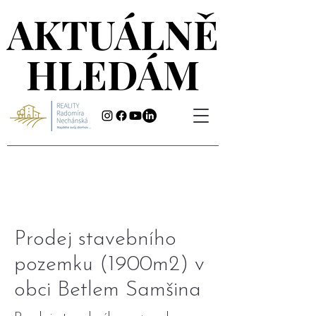
AKTUÁLNĚ
AKTUÁLNĚ
HLEDÁM
HLEDÁM
Prodej stavebního
pozemku (1900m2) v
obci Betlem Samšina