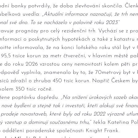
odní banky potvrdily, že doba zlevňování skončila. Čle
belková uvedla: „
Aktuální informace naznačují, že trh nemo
al své dno. To se nacházelo v polovině roku 2023
.“
avuje prognózy pro celý rezidenční trh. Vychází se z pro
informací o poskytnutých hypotékách a také z katastru n
itte informovala, že na konci loňského roku stál byt v 
95,5 tisíce korun za metr čtvereční, v hlavním městě pa
 do roku 2026 vzrostou ceny nemovitostí kolem pěti pr
edpověď vyplnila, znamenalo by to, že 70metrový byt v 
íců zdražil o zhruba 450 tisíc korun. Napříč Českem by
olem 350 tisíc ročně.
 žene poptávku dopředu. „
Na snížení úrokových sazeb oka
nové bydlení a stejně tak i investoři, kteří alokují své finan
prodeje novostaveb, které byly od roku 2022 výrazně utlum
vý vzestup a dominují současnému trhu,
“ řekla Kateřina Po
o oddělení poradenské společnosti Knight Frank.