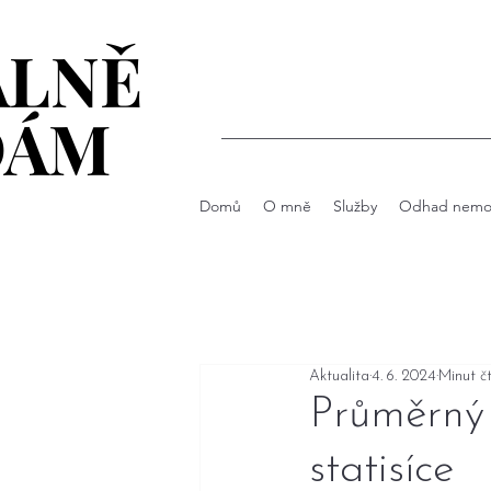
ÁLNĚ
ÁLNĚ
DÁM
DÁM
Domů
O mně
Služby
Odhad nemov
Aktualita
4. 6. 2024
Minut čt
Průměrný 
statisíce