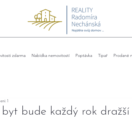
itosti zdarma
Nabídka nemovitostí
Poptávka
Tipař
Prodané n
ení: 1
byt bude každý rok dražší