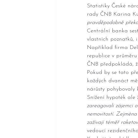
Statistiky České nár
rady ČNB Karina Ku
pravděpodobně překon
Centrální banka sest
vlastních poznatků, 
Například firma Delo
republice v průměru 
ČNB předpokládá, že
Pokud by se tato př
každých dvanáct měs
nárůsty pohybovaly k
Snížení hypoték ale
zareagovali zájemci o 
nemovitostí. Zejména 
zažívají téměř raketo
vedoucí rezidenčníh