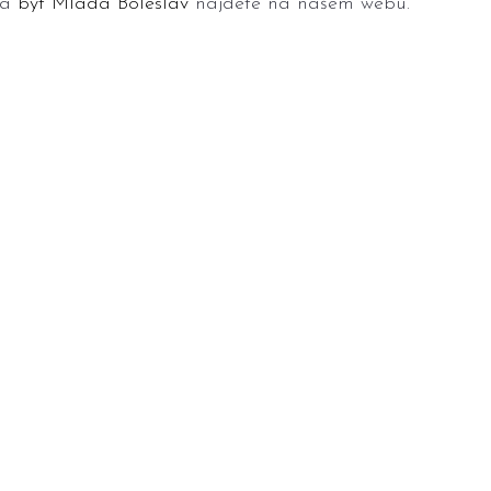
a 
byt Mladá Boleslav
 najdete na našem webu.