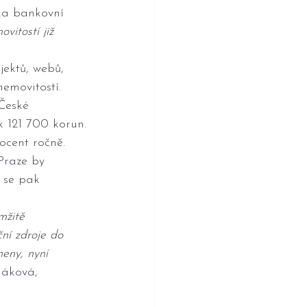
nka bankovní 
vitostí již 
jektů, webů, 
emovitostí. 
České 
k 121 700 korun.
ocent ročně. 
Praze by 
 se pak 
mžitě 
ční zdroje do 
eny, nyní 
láková, 