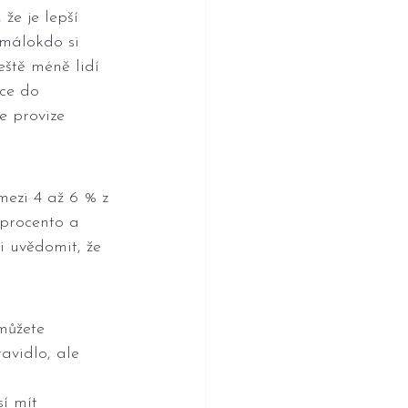
že je lepší 
 málokdo si 
eště méně lidí 
ce do 
e provize 
ezi 4 až 6 % z 
 procento a 
i uvědomit, že 
můžete 
avidlo, ale 
í mít 