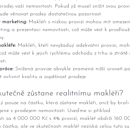
odej vaší nemovitosti. Pokud již musel snížit svou proviz
de věnovat prodeji dostatečnou pozornost.
 marketing:
 Makléři s nízkou provizí mohou mít omezen
ing a prezentaci nemovitosti, což může vést k prodlouž
y.
akléře:
 Makléři, kteří nevyžadují adekvátní provizi, moh
 což může vést k jejich rychlému odchodu z trhu a ztrátě
ti.
práce:
 Snížená provize obvykle znamená nižší úroveň p
 ovlivnit kvalitu a úspěšnost prodeje.
kutečně zůstane realitnímu makléři?
jí pouze na částku, která zůstane makléři, aniž by brali
jené s prodejem nemovitosti. Uveďme si příklad.
sti za 4 000 000 Kč s 4% provizí, makléř obdrží 160 00
 částka, ale ve skutečnosti makléř nezíská celou tuto s