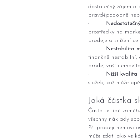
dostatečný zájem o pr
pravděpodobně nebu
·         
Nedostatečný
prostředky na market
prodeje a snížení cen
·         
Nestabilita m
finančně nestabilní,
prodej vaší nemovitos
·         
Nižší kvalita 
služeb, což může opět
Jaká částka s
Často se lidé zaměřu
všechny náklady spo
Při prodeji nemovito
může zdát jako velká