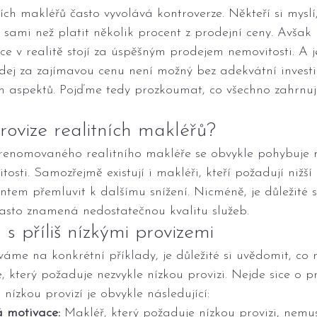
ch makléřů často vyvolává kontroverze. Někteří si myslí, 
 sami než platit několik procent z prodejní ceny. Avšak
e v realitě stojí za úspěšným prodejem nemovitosti. A j
dej za zajímavou cenu není možný bez adekvátní investi
h aspektů. Pojďme tedy prozkoumat, co všechno zahrnuj
rovize realitních makléřů?
renomovaného realitního makléře se obvykle pohybuje m
osti. Samozřejmě existují i makléři, kteří požadují nižší
entem přemluvit k dalšímu snížení. Nicméně, je důležité s
 často znamená nedostatečnou kvalitu služeb.
 s příliš nízkými provizemi
váme na konkrétní příklady, je důležité si uvědomit, co 
 který požaduje nezvykle nízkou provizi. Nejde sice o pr
š nízkou provizí je obvykle následující:
 motivace:
 Makléř, který požaduje nízkou provizi, nemus