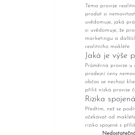
Téma provize realitní
prodat si nemovitost
uvědomuje, jaká prác
si uvědomuje, že pro
marketingu a dalšíc
realitního makléře.
Jaká je výše p
Průměrná provize u 
prodejní ceny nemovit
občas se nechají kli
příliš nízká provize
Rizika spojená
Předtím, než se podí
očekávat od makléře,
riziko spojené s příli
·         
Nedostatečná