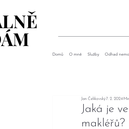
ÁLNĚ
ÁLNĚ
DÁM
DÁM
Domů
O mně
Služby
Odhad nemov
Jan Čelikovský
7. 2. 2024
Min
Jaká je ve
makléřů?