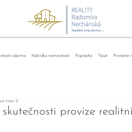
itosti zdarma
Nabídka nemovitostí
Poptávka
Tipař
Prodané n
ut čtení: 2
 skutečnosti provize realitn