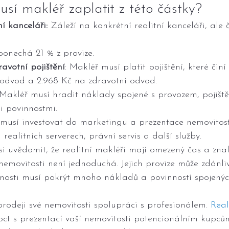
sí makléř zaplatit z této částky?
í kanceláři:
 Záleží na konkrétní realitní kanceláři, ale 
 ponechá 21 % z provize.
ravotní pojištění
: Makléř musí platit pojištění, které čin
 odvod a 2.968 Kč na zdravotní odvod.
 Makléř musí hradit náklady spojené s provozem, pojiště
i povinnostmi.
musí investovat do marketingu a prezentace nemovitost
realitních serverech, právní servis a další služby.
si uvědomit, že realitní makléři mají omezený čas a znal
emovitosti není jednoduchá. Jejich provize může zdánli
ečnosti musí pokrýt mnoho nákladů a povinností spojený
 prodeji své nemovitosti spolupráci s profesionálem. 
Real
t s prezentací vaší nemovitosti potencionálním kupců