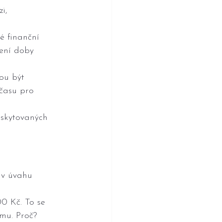
i, 
é finanční 
ení doby 
ou být 
 času pro 
oskytovaných 
 v úvahu 
0 Kč. To se 
umu. Proč?