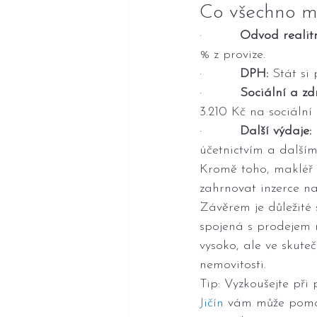
Co všechno mu
·         
Odvod realitn
% z provize.
·         
DPH:
 Stát si
·         
Sociální a zd
3.210 Kč na sociální
·         
Další výdaje:
účetnictvím a dalším
Kromě toho, makléř 
zahrnovat inzerce na 
Závěrem je důležité 
spojená s prodejem n
vysoko, ale ve skut
nemovitosti.
Tip: Vyzkoušejte při
Jičín 
vám může pomoc