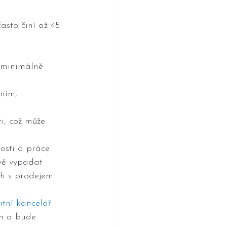
často činí až 45 
í minimálně 
ním, 
i, což může 
osti a práce 
vě vypadat 
ch s prodejem 
itní kancelář 
m a bude 