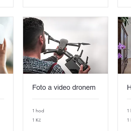
Foto a video dronem
H
1 hod
1
1
1
1 Kč
1
česká
če
koruna
ko