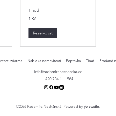
1 hod
1
1 Kč
česká
koruna
Rezervovat
itosti zdarma
Nabídka nemovitostí
Poptávka
Tipař
Prodané n
info@radomiranechanska.cz
+420 734 111 584
©2026 Radomíra Nechánská. Powered by
yb studio
.