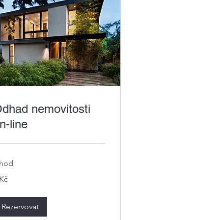
dhad nemovitosti
n-line
 hod
 Kč
ská
runa
Rezervovat