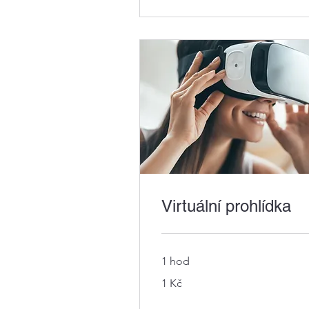
Virtuální prohlídka
1 hod
1
1 Kč
česká
koruna