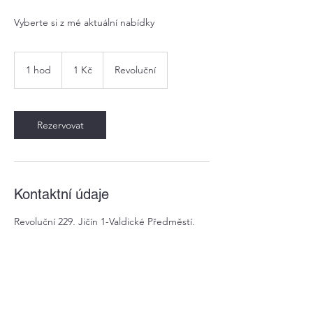
Vyberte si z mé aktuální nabídky
1
česká
1 hod
1
1 Kč
Revoluční
koruna
h
o
Rezervovat
Kontaktní údaje
Revoluční 229, Jičín 1-Valdické Předměstí,
Czechia