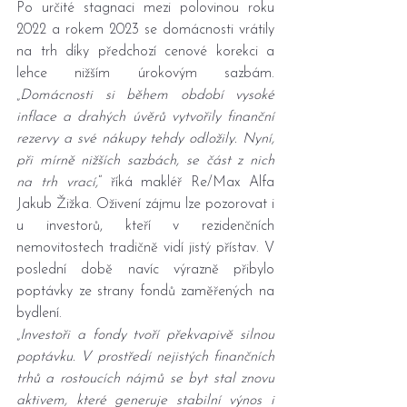
Po určité stagnaci mezi polovinou roku 
2022 a rokem 2023 se domácnosti vrátily 
na trh díky předchozí cenové korekci a 
lehce nižším úrokovým sazbám. 
„
Domácnosti si během období vysoké 
inflace a drahých úvěrů vytvořily finanční 
rezervy a své nákupy tehdy odložily. Nyní, 
při mírně nižších sazbách, se část z nich 
na trh vrací,
“ říká makléř Re/Max Alfa 
Jakub Žižka. Oživení zájmu lze pozorovat i 
u investorů, kteří v rezidenčních 
nemovitostech tradičně vidí jistý přístav. V 
poslední době navíc výrazně přibylo 
poptávky ze strany fondů zaměřených na 
bydlení.
„
Investoři a fondy tvoří překvapivě silnou 
poptávku. V prostředí nejistých finančních 
trhů a rostoucích nájmů se byt stal znovu 
aktivem, které generuje stabilní výnos i 