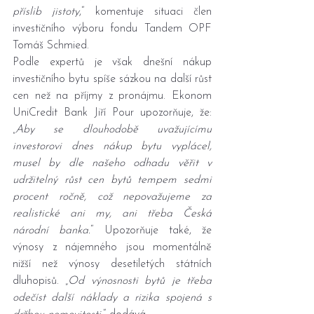
příslib jistoty
,“ komentuje situaci člen 
investičního výboru fondu Tandem OPF 
Tomáš Schmied.
Podle expertů je však dnešní nákup 
investičního bytu spíše sázkou na další růst 
cen než na příjmy z pronájmu. Ekonom 
UniCredit Bank Jiří Pour upozorňuje, že: 
„
Aby se dlouhodobě uvažujícímu 
investorovi dnes nákup bytu vyplácel, 
musel by dle našeho odhadu věřit v 
udržitelný růst cen bytů tempem sedmi 
procent ročně, což nepovažujeme za 
realistické ani my, ani třeba Česká 
národní banka.
“ Upozorňuje také, že 
výnosy z nájemného jsou momentálně 
nižší než výnosy desetiletých státních 
dluhopisů. „
Od výnosnosti bytů je třeba 
odečíst další náklady a rizika spojená s 