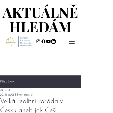
AKTUÁLNĚ
AKTUÁLNĚ
HLEDÁM
HLEDÁM
Příspěvek
Aktualita
20. 11. 2025
Minut čtení: 3
Velká realitní rošáda v
Česku aneb jak Češi