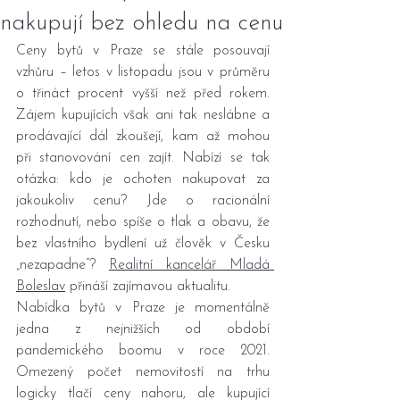
nakupují bez ohledu na cenu
Ceny bytů v Praze se stále posouvají 
vzhůru – letos v listopadu jsou v průměru 
o třináct procent vyšší než před rokem. 
Zájem kupujících však ani tak neslábne a 
prodávající dál zkoušejí, kam až mohou 
při stanovování cen zajít. Nabízí se tak 
otázka: kdo je ochoten nakupovat za 
jakoukoliv cenu? Jde o racionální 
rozhodnutí, nebo spíše o tlak a obavu, že 
bez vlastního bydlení už člověk v Česku 
„nezapadne“? 
Realitní kancelář Mladá 
Boleslav
 přináší zajímavou aktualitu.
Nabídka bytů v Praze je momentálně 
jedna z nejnižších od období 
pandemického boomu v roce 2021. 
Omezený počet nemovitostí na trhu 
logicky tlačí ceny nahoru, ale kupující 