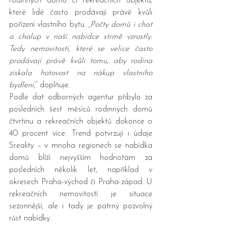
rodinných domů či rekreačních objektů, 
které lidé často prodávají právě kvůli 
pořízení vlastního bytu. „
Počty domů i chat 
a chalup v naší nabídce strmě vzrostly. 
Tedy nemovitostí, které se velice často 
prodávají právě kvůli tomu, aby rodina 
získala hotovost na nákup vlastního 
bydlení
,“ doplňuje.
Podle dat odborných agentur přibylo za 
posledních šest měsíců rodinných domů 
čtvrtinu a rekreačních objektů dokonce o 
40 procent více. Trend potvrzují i údaje 
Sreality – v mnoha regionech se nabídka 
domů blíží nejvyšším hodnotám za 
posledních několik let, například v 
okresech Praha-východ či Praha-západ. U 
rekreačních nemovitostí je situace 
sezonnější, ale i tady je patrný pozvolný 
růst nabídky.