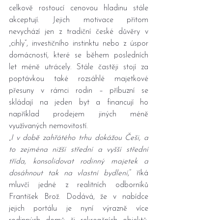
celkově rostoucí cenovou hladinu stále 
akceptují. Jejich motivace přitom 
nevychází jen z tradiční české důvěry v 
„cihly“, investičního instinktu nebo z úspor 
domácností, které se během posledních 
let méně utrácely. Stále častěji stojí za 
poptávkou také rozsáhlé majetkové 
přesuny v rámci rodin – příbuzní se 
skládají na jeden byt a financují ho 
například prodejem jiných méně 
využívaných nemovitostí.
„
I v době zahřátého trhu dokážou Češi, a 
to zejména nižší střední a vyšší střední 
třída, konsolidovat rodinný majetek a 
dosáhnout tak na vlastní bydlení
,“ říká 
mluvčí jedné z realitních odborníků 
František Brož. Dodává, že v nabídce 
jejich portálu je nyní výrazně více 