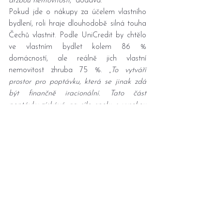
držbou nemovitosti
,“ dodává.
Pokud jde o nákupy za účelem vlastního 
bydlení, roli hraje dlouhodobě silná touha 
Čechů vlastnit. Podle UniCredit by chtělo 
ve vlastním bydlet kolem 86 % 
domácností, ale reálně jich vlastní 
nemovitost zhruba 75 %. „
To vytváří 
prostor pro poptávku, která se jinak zdá 
být finančně iracionální. Tato část 
poptávky získává na síle spolu s vysokou 
dynamikou reálných mezd, což je právě 
případ posledních dvou let
,“ připomíná 
Pour.
Pro rok 2026 předpovídá UniCredit 
zpomalení růstu cen zhruba na pět až 
deset procent. Očekávání poklesu cen 
však odborníci nevidí jako reálné – 
„vyfukování bubliny“ proto v jejich podání 
znamená spíše zmírnění tempa růstu než 