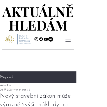
AKTUÁLNĚ
AKTUÁLNĚ
HLEDÁM
HLEDÁM
Příspěvek
Aktualita
26. 9. 2024
Minut čtení: 2
Nový stavební zákon může
výrazně zvýšit náklady na