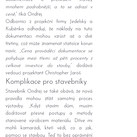
mnohem podrobnější, a to se odrazí v 
ceně,
“ říká Ondřej.
Odborníci z projekční firmy Jedelský a 
Kuběnka odhadují, že náklady na tuto 
dokumentaci mohou vzrůst až o dvě 
třetiny, což může znamenat statisíce korun 
navíc. „
Cena prováděcí dokumentace se 
pohybuje mezi třemi až pěti procenty z 
celkové investice do stavby
,“ dodává 
vedoucí projektant Christopher Jaroš.
Komplikace pro stavebníky
Stavebník Ondřej se také obává, že nová 
pravidla mohou ztížit samotný proces 
výstavby. „Když stavím dům, musím 
dodržovat přesné postupy a metody 
stanovené výrobcem materiálu. Dříve mi 
mohli kamarádi, kteří vědí, co a jak, 
pomoci se stavbou. Teď to bez oprávnění 