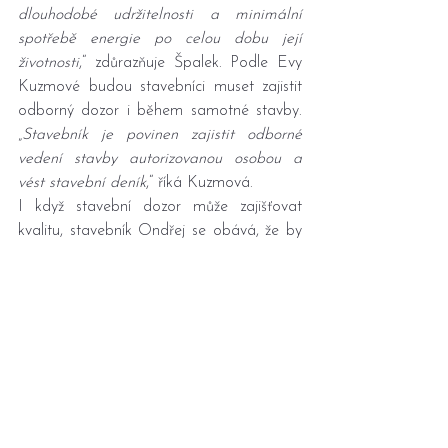
dlouhodobé udržitelnosti a minimální 
spotřebě energie po celou dobu její 
životnosti
,“ zdůrazňuje Špalek. Podle Evy 
Kuzmové budou stavebníci muset zajistit 
odborný dozor i během samotné stavby. 
„
Stavebník je povinen zajistit odborné 
vedení stavby autorizovanou osobou a 
vést stavební deník
,“ říká Kuzmová.
I když stavební dozor může zajišťovat 
kvalitu, stavebník Ondřej se obává, že by 
mohl způsobit i zdržení. „
Když například 
není stavební dozor k dispozici v termínu, 
kdy potřebuji lití základové desky, vzniká 
problém. Stavebníci si teď nejsou jistí, zda 
budou muset později dokládat, že 
dodrželi všechny postupy
,“ dodává.