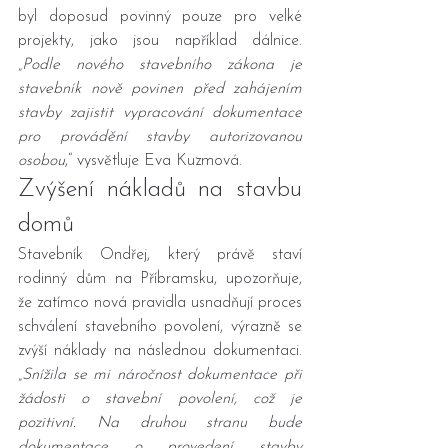
byl doposud povinný pouze pro velké 
projekty, jako jsou například dálnice. 
„
Podle nového stavebního zákona je 
stavebník nově povinen před zahájením 
stavby zajistit vypracování dokumentace 
pro provádění stavby autorizovanou 
osobou
,“ vysvětluje Eva Kuzmová.
Zvýšení nákladů na stavbu 
domů
Stavebník Ondřej, který právě staví 
rodinný dům na Příbramsku, upozorňuje, 
že zatímco nová pravidla usnadňují proces 
schválení stavebního povolení, výrazně se 
zvýší náklady na následnou dokumentaci. 
„
Snížila se mi náročnost dokumentace při 
žádosti o stavební povolení, což je 
pozitivní. Na druhou stranu bude 
dokumentace o provedení stavby 