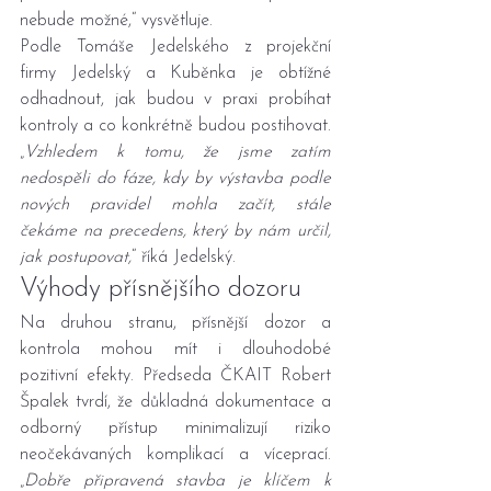
nebude možné,“ vysvětluje.
Podle Tomáše Jedelského z projekční 
firmy Jedelský a Kuběnka je obtížné 
odhadnout, jak budou v praxi probíhat 
kontroly a co konkrétně budou postihovat. 
„
Vzhledem k tomu, že jsme zatím 
nedospěli do fáze, kdy by výstavba podle 
nových pravidel mohla začít, stále 
čekáme na precedens, který by nám určil, 
jak postupovat,
“ říká Jedelský.
Výhody přísnějšího dozoru
Na druhou stranu, přísnější dozor a 
kontrola mohou mít i dlouhodobé 
pozitivní efekty. Předseda ČKAIT Robert 
Špalek tvrdí, že důkladná dokumentace a 
odborný přístup minimalizují riziko 
neočekávaných komplikací a víceprací. 
„
Dobře připravená stavba je klíčem k 