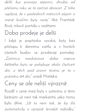
delší kus provazu zájemci, zhruba od 
přelomu roku se to začíná obracet. Z toho 
vyplývá, že v posledních měsících zájem o 
méně kvalitní byty roste
,“ říká František 
Brož, mluvčí portálu s realitami.
Doba prodeje je delší
I když je poptávka vysoká, byty bez 
přístupu k dennímu světlu a v horších 
částech budov se prodávají pomaleji. 
„
Zatímco mediánová doba inzerce 
běžného bytu se pohybuje okolo čtyřiceti 
dní, u těch pod úrovní terénu je to v 
průměru 64 dní,
“ uvádí Matějka.
Ceny se ale neliší výrazně
Rozdíl v ceně mezi byty v suterénu a těmi 
běžnými už není tak markantní, jako tomu 
bylo dříve. „
Už to není tak, že by šlo 
automaticky o výrazně levnější nabídku
,“ 