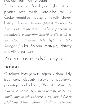
nabídky realitních kanceláří.
Podle portálu 
Sreality.cz
 bylo během 
prvních šesti měsíců letošního roku v 
České republice nabízeno několik stovek 
bytů pod úrovní terénu. „
Největší procento 
bytů pod úrovní terénu nebo v přízemí se 
nacházelo v hlavním městě a šlo o 43 % 
ze všech inzerovaných bytů v této 
kategorii
,“ říká Štěpán Matějka, datový 
analytik 
Sreality.cz
.
Zájem roste, když ceny letí 
nahoru
O takové byty je větší zájem v době, kdy 
jsou ceny obecně vysoko a poptávka 
převyšuje nabídku. „
Obecně platí, že 
zájem o tento typ nemovitostí roste ve 
chvíli, kdy je trh zahřátý, a nejvíce, když je 
přehřátý. Před rokem tahali za výrazně 