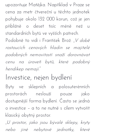
upozorňuje Matějka. Například v Praze se 
cena za metr čtvereční u těchto jednotek 
pohybuje okolo 132 000 korun, což je jen 
přibližně o deset tisíc méně než u 
standardních bytů ve vyšších patrech.
Podobně to vidí i František Brož: „
V době 
rostoucích cenových hladin se majitelé 
podobných nemovitostí snaží dorovnávat 
cenu na úroveň bytů, které podobný 
hendikep nemají
.“
Investice, nejen bydlení
Byty ve sklepních a polosuterénních 
prostorách neslouží pouze jako 
dostupnější forma bydlení. Často se jedná 
o investice – a to ne nutně s cílem vytvořit 
klasický obytný prostor.
„
U prostor, jako jsou bývalé sklepy, kryty 
nebo jiné nebytové jednotky, které 