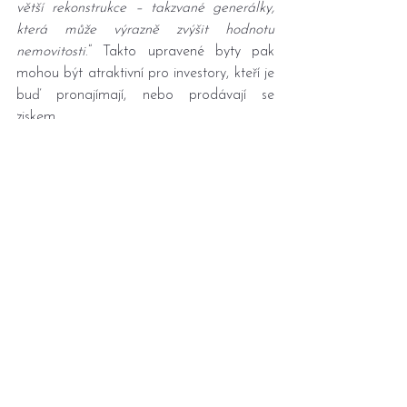
větší rekonstrukce – takzvané generálky, 
která může výrazně zvýšit hodnotu 
nemovitosti
.“ Takto upravené byty pak 
mohou být atraktivní pro investory, kteří je 
buď pronajímají, nebo prodávají se 
ziskem.
A to se podle Brože promítá i do cen. „
U 
těchto jednotek často nebývá sleva tak 
výrazná jako v případě bytů, které jsou 
zcela technicky nevhodné nebo ve špatné 
lokalitě. Potenciál růstu hodnoty je totiž 
zřejmý
.“
Výsledná cena těchto atypických prostor 
tedy závisí hlavně na tom, kde se nachází, 
k čemu je chce majitel využít a jak 
náročné stavební úpravy budou potřeba. 
V případě zájmu o 
prodej bytu Jičín
 je 
vám k dispozici 
realitní kancelář 
Jičín
 Radomíry Nechánské.