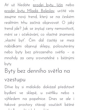
Ať už hledáte 
prodej bytu Jičín
 nebo 
prodej bytu Mladá Boleslav
, určitě vás 
zaujme nový trend, který se na českém 
realitním trhu začíná objevovat. O jaký 
trend jde? Jak se zvyšují ceny nemovitostí, 
mění se i očekávání, co vlastně znamená 
„vlastní byt“. Čím dál častěji se mezi 
nabídkami objevují sklepy, polosuterény 
nebo byty bez přirozeného světla – a 
mnohdy za ceny srovnatelné s běžnými 
byty.
Byty bez denního světla na 
vzestupu
Dříve by si málokdo dokázal představit 
bydlení ve sklepě, u světlíku nebo s 
výhledem na popelnice. Dnes se ale i 
takové prostory stávají součástí běžné 