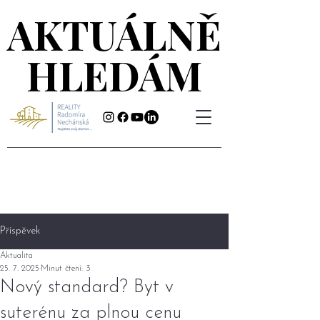
AKTUÁLNĚ
AKTUÁLNĚ
HLEDÁM
HLEDÁM
Příspěvek
Aktualita
25. 7. 2025
Minut čtení: 3
Nový standard? Byt v
suterénu za plnou cenu