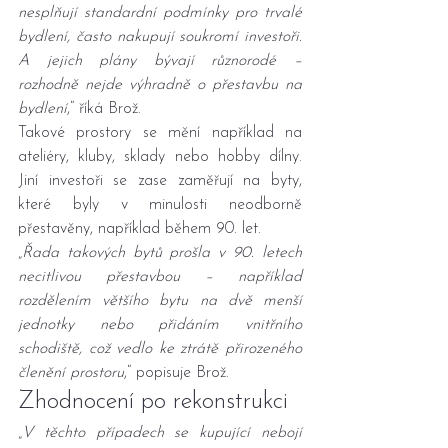
nesplňují standardní podmínky pro trvalé 
bydlení, často nakupují soukromí investoři. 
A jejich plány bývají různorodé – 
rozhodně nejde výhradně o přestavbu na 
bydlení
,“ říká Brož.
Takové prostory se mění například na 
ateliéry, kluby, sklady nebo hobby dílny. 
Jiní investoři se zase zaměřují na byty, 
které byly v minulosti neodborně 
přestavěny, například během 90. let.
„
Řada takových bytů prošla v 90. letech 
necitlivou přestavbou – například 
rozdělením většího bytu na dvě menší 
jednotky nebo přidáním vnitřního 
schodiště, což vedlo ke ztrátě přirozeného 
členění prostoru
,“ popisuje Brož.
Zhodnocení po rekonstrukci
„
V těchto případech se kupující nebojí 