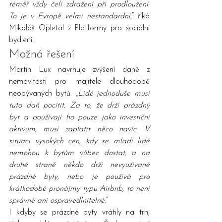
téměř vždy čelí zdražení při prodloužení. 
To je v Evropě velmi nestandardní
,“ říká 
Mikoláš Opletal z Platformy pro sociální 
bydlení.
Možná řešení
Martin Lux navrhuje zvýšení daně z 
nemovitosti pro majitele dlouhodobě 
neobývaných bytů. „
Lidé jednoduše musí 
tuto daň pocítit. Za to, že drží prázdný 
byt a používají ho pouze jako investiční 
aktivum, musí zaplatit něco navíc. V 
situaci vysokých cen, kdy se mladí lidé 
nemohou k bytům vůbec dostat, a na 
druhé straně někdo drží nevyužívané 
prázdné byty, nebo je používá pro 
krátkodobé pronájmy typu Airbnb, to není 
správné ani ospravedlnitelné
.“
I kdyby se prázdné byty vrátily na trh, 