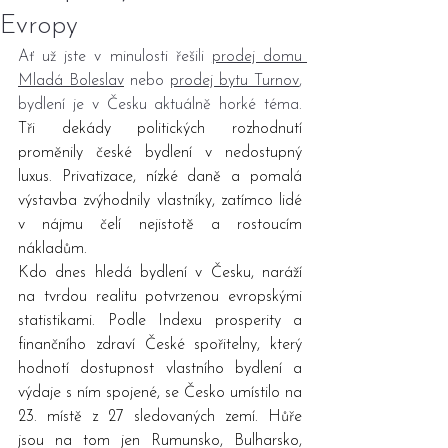
Evropy
Ať už jste v minulosti řešili 
prodej domu 
Mladá Boleslav
 nebo 
prodej bytu Turnov
, 
bydlení je v Česku aktuálně horké téma. 
Tři dekády politických rozhodnutí 
proměnily české bydlení v nedostupný 
luxus. Privatizace, nízké daně a pomalá 
výstavba zvýhodnily vlastníky, zatímco lidé 
v nájmu čelí nejistotě a rostoucím 
nákladům.
Kdo dnes hledá bydlení v Česku, naráží 
na tvrdou realitu potvrzenou evropskými 
statistikami. Podle Indexu prosperity a 
finančního zdraví České spořitelny, který 
hodnotí dostupnost vlastního bydlení a 
výdaje s ním spojené, se Česko umístilo na 
23. místě z 27 sledovaných zemí. Hůře 
jsou na tom jen Rumunsko, Bulharsko, 