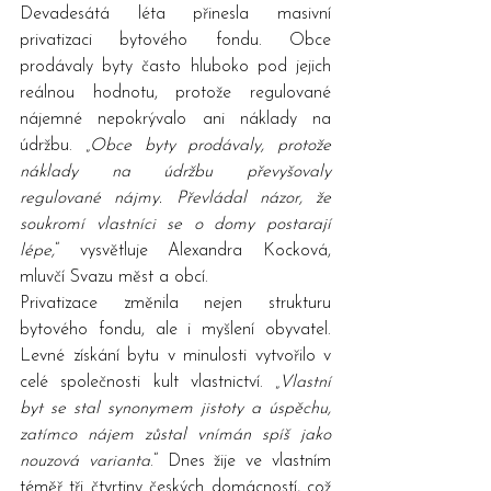
Devadesátá léta přinesla masivní 
privatizaci bytového fondu. Obce 
prodávaly byty často hluboko pod jejich 
reálnou hodnotu, protože regulované 
nájemné nepokrývalo ani náklady na 
údržbu. „
Obce byty prodávaly, protože 
náklady na údržbu převyšovaly 
regulované nájmy. Převládal názor, že 
soukromí vlastníci se o domy postarají 
lépe,
“ vysvětluje Alexandra Kocková, 
mluvčí Svazu měst a obcí.
Privatizace změnila nejen strukturu 
bytového fondu, ale i myšlení obyvatel. 
Levné získání bytu v minulosti vytvořilo v 
celé společnosti kult vlastnictví. „
Vlastní 
byt se stal synonymem jistoty a úspěchu, 
zatímco nájem zůstal vnímán spíš jako 
nouzová varianta
.“ Dnes žije ve vlastním 
téměř tři čtvrtiny českých domácností, což 