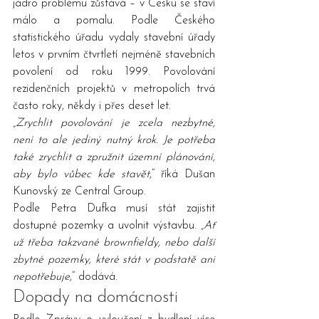
jádro problému zůstává – v Česku se staví 
málo a pomalu. Podle Českého 
statistického úřadu vydaly stavební úřady 
letos v prvním čtvrtletí nejméně stavebních 
povolení od roku 1999. Povolování 
rezidenčních projektů v metropolích trvá 
často roky, někdy i přes deset let.
„
Zrychlit povolování je zcela nezbytné, 
není to ale jediný nutný krok. Je potřeba 
také zrychlit a zpružnit územní plánování, 
aby bylo vůbec kde stavět
,“ říká Dušan 
Kunovský ze Central Group.
Podle Petra Dufka musí stát zajistit 
dostupné pozemky a uvolnit výstavbu. „
Ať 
už třeba takzvané brownfieldy, nebo další 
zbytné pozemky, které stát v podstatě ani 
nepotřebuje
,“ dodává.
Dopady na domácnosti