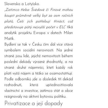
Slovensko a Lotyšsko.
„
Zatímco třeba Švédové či Finové mohou 
koupit průměrně velký byt za osm ročních 
platů, Češi jich potřebují třináct, což 
představuje pátý nejvyšší počet v EU
,“ říká 
analytik projektu Evropa v datech Milan 
Mařík.
Bydlení se tak v Česku čím dál více stává 
symbolem sociální nerovnosti. Na jedné 
straně jsou lidé, jejichž nemovitosti během 
poslední dekády výrazně zhodnotily, a na 
straně druhé nájemníci, kteří každý rok 
platí vyšší nájem a těžko se osamostatňují.
Podle odborníků jde o důsledek tří dekád 
rozhodnutí, která upřednostňovala 
vlastnictví a investice, zatímco stát a obce 
rezignovaly na aktivní bytovou politiku.
Privatizace a její dopady