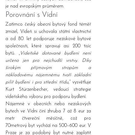
je nad evropským průměrem.
Porovnání s Vídní
Zatímco český obecní bytový fond téměř 
zmizel, Vídeň si uchovala státní vlastnictví 
a od 80. let podporuje neziskové bytové 
společnosti, které spravují asi 200 tisíc 
bytů. „
Vídeňské dotované bydlení není 
určeno jen pro nejchudší vrstvy. Díky 
širokým příjmovým stropům a 
nákladovému nájemnému tvoří základní 
pilíř bydlení i pro střední třídu
,“ vysvětluje 
Kurt Stürzenbecher, vedoucí strategie 
vídeňského výboru pro podporu bydlení.
Nájemné v obecních nebo neziskových 
bytech ve Vídni činí zhruba 7 až 8 eur za 
metr čtvereční měsíčně, což pro 
70metrový byt vychází na 500–600 eur. V 
Praze je za podobný byt nutné zaplatit 