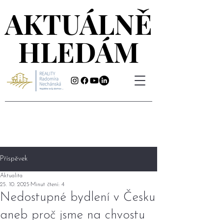
AKTUÁLNĚ
AKTUÁLNĚ
HLEDÁM
HLEDÁM
Příspěvek
Aktualita
25. 10. 2025
Minut čtení: 4
Nedostupné bydlení v Česku
aneb proč jsme na chvostu