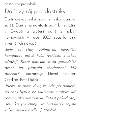
často dvojnásobek.
Daňový ráj pro vlastníky
Další českou zvláštností je nízká daňová 
zátěž. Daň z nemovitosti patří k nejnižším 
v Evropě a zrušení daně z nabytí 
nemovitosti v roce 2020 spustilo vlnu 
investičních nákupů.
„
Byty se staly zajímavou investiční 
komoditou právě kvůli rychlosti, s jakou 
zdražují. Které aktivum si za posledních 
deset let připsalo zhodnocení 140 
procent?
“ upozorňuje hlavní ekonom 
Creditas Petr Dufek.
„
Nelze se proto divit, že lidé při pohledu 
na ceny bytů a po zkušenosti s inflací vidí 
reality jako alternativu. Zvlášť pokud mají 
děti, kterým chtějí do budoucna zajistit 
vůbec nějaké bydlení
,“ dodává.