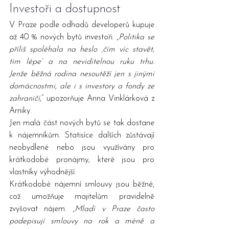
Investoři a dostupnost
V Praze podle odhadů developerů kupuje 
až 40 % nových bytů investoři. „
Politika se 
příliš spoléhala na heslo ‚čím víc stavět, 
tím lépe‘ a na neviditelnou ruku trhu. 
Jenže běžná rodina nesoutěží jen s jinými 
domácnostmi, ale i s investory a fondy ze 
zahraničí
,“ upozorňuje Anna Vinklárková z 
Arniky.
Jen malá část nových bytů se tak dostane 
k nájemníkům. Statisíce dalších zůstávají 
neobydlené nebo jsou využívány pro 
krátkodobé pronájmy, které jsou pro 
vlastníky výhodnější.
Krátkodobé nájemní smlouvy jsou běžné, 
což umožňuje majitelům pravidelně 
zvyšovat nájem. „
Mladí v Praze často 
podepisují smlouvy na rok a méně a 