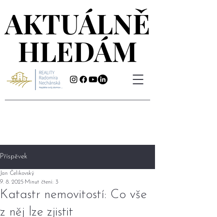
AKTUÁLNĚ
AKTUÁLNĚ
HLEDÁM
HLEDÁM
Příspěvek
Jan Čelikovský
9. 8. 2025
Minut čtení: 3
Katastr nemovitostí: Co vše
z něj lze zjistit