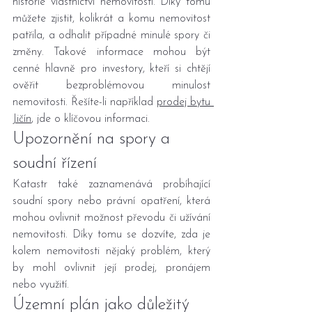
historie vlastnictví nemovitosti. Díky tomu 
můžete zjistit, kolikrát a komu nemovitost 
patřila, a odhalit případné minulé spory či 
změny. Takové informace mohou být 
cenné hlavně pro investory, kteří si chtějí 
ověřit bezproblémovou minulost 
nemovitosti. Řešíte-li například 
prodej bytu 
Jičín
, jde o klíčovou informaci.
Upozornění na spory a 
soudní řízení
Katastr také zaznamenává probíhající 
soudní spory nebo právní opatření, která 
mohou ovlivnit možnost převodu či užívání 
nemovitosti. Díky tomu se dozvíte, zda je 
kolem nemovitosti nějaký problém, který 
by mohl ovlivnit její prodej, pronájem 
nebo využití.
Územní plán jako důležitý 