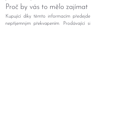
Proč by vás to mělo zajímat
Kupující díky těmto informacím předejde 
nepříjemným překvapením. Prodávající si 
ověří, že je vše po právní stránce v 
pořádku a nic nebrání úspěšnému 
obchodu. Investoři zase mohou díky 
katastru lépe zhodnotit rizika – například 
exekuce, zástavy nebo jiná omezení, která 
by mohla ohrozit návratnost investice. A 
dokonce i sousedé nebo nájemníci mohou 
z katastru získat užitečný přehled o tom, 
jaké právní vztahy se k nemovitosti 
vážou.Katastr nemovitostí je mnohem víc 
než jen rejstřík vlastníků. Je to nástroj, 
který vám umožní provádět informovaná 
rozhodnutí, ať už kupujete, prodáváte, 
nebo jen hledáte informace. Pravidelná 
kontrola údajů v katastru vám může 