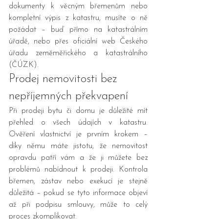
dokumenty k věcným břemenům nebo 
kompletní výpis z katastru, musíte o ně 
požádat – buď přímo na katastrálním 
úřadě, nebo přes oficiální web Českého 
úřadu zeměměřického a katastrálního 
(ČÚZK).
Prodej nemovitosti bez 
nepříjemných překvapení
Při prodeji bytu či domu je důležité mít 
přehled o všech údajích v katastru. 
Ověření vlastnictví je prvním krokem – 
díky němu máte jistotu, že nemovitost 
opravdu patří vám a že ji můžete bez 
problémů nabídnout k prodeji. Kontrola 
břemen, zástav nebo exekucí je stejně 
důležitá – pokud se tyto informace objeví 
až při podpisu smlouvy, může to celý 
proces zkomplikovat.