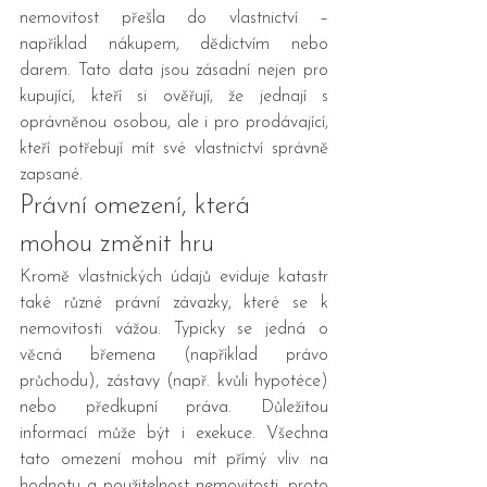
nemovitost přešla do vlastnictví – 
například nákupem, dědictvím nebo 
darem. Tato data jsou zásadní nejen pro 
kupující, kteří si ověřují, že jednají s 
oprávněnou osobou, ale i pro prodávající, 
kteří potřebují mít své vlastnictví správně 
zapsané.
Právní omezení, která 
mohou změnit hru
Kromě vlastnických údajů eviduje katastr 
také různé právní závazky, které se k 
nemovitosti vážou. Typicky se jedná o 
věcná břemena (například právo 
průchodu), zástavy (např. kvůli hypotéce) 
nebo předkupní práva. Důležitou 
informací může být i exekuce. Všechna 
tato omezení mohou mít přímý vliv na 
hodnotu a použitelnost nemovitosti, proto 