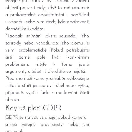
Veřejné prostranství by se mělo v záběru 
objevit pouze tehdy, když to má rozumné 
a prokazatelné opodstatnění – například 
u vchodu nebo v místech, kde opakovaně 
dochází ke škodám.
Naopak snímání oken souseda, jeho 
zahrady nebo vchodu do jeho domu je 
velmi problematické. Pokud potřebujete 
širší zorné pole kvůli konkrétním 
problémům, mějte k tomu jasné 
argumenty a záběr stále držte co nejužší.
Před montáží kamery si záběr vyzkoušejte 
– často stačí jen upravit úhel nebo výšku, 
případně využít funkce maskování částí 
obrazu.
Kdy už platí GDPR
GDPR se na vás vztahuje, pokud kamera:
snímá veřejné prostranství nebo cizí 
pozemek,