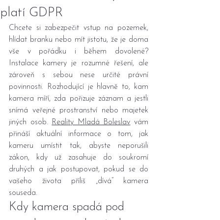
platí GDPR
Chcete si zabezpečit vstup na pozemek, 
hlídat branku nebo mít jistotu, že je doma 
vše v pořádku i během dovolené? 
Instalace kamery je rozumné řešení, ale 
zároveň s sebou nese určité právní 
povinnosti. Rozhodující je hlavně to, kam 
kamera míří, zda pořizuje záznam a jestli 
snímá veřejné prostranství nebo majetek 
jiných osob. 
Reality Mladá Boleslav
 vám 
přináší aktuální informace o tom, jak 
kameru umístit tak, abyste neporušili 
zákon, kdy už zasahuje do soukromí 
druhých a jak postupovat, pokud se do 
vašeho života příliš „dívá“ kamera 
souseda.
Kdy kamera spadá pod 