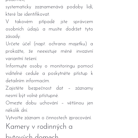
systematicky zaznamenává podoby lidí, 
které lze identifikovat.
V takovém případě jste správcem 
osobních údajů a musíte dodržet tyto 
zásady:
Určete účel (např. ochrana majetku) a 
prokažte, že neexistuje méně invazivní 
variantní řešení.
Informujte osoby o monitoringu pomocí 
viditelné cedule a poskytněte přístup k 
detailním informacím.
Zajistěte bezpečnost dat – záznamy 
nesmí být volně přístupné.
Omezte dobu uchování – většinou jen 
několik dní.
Vytvořte záznam o činnostech zpracování.
Kamery v rodinných a 
bytových domech