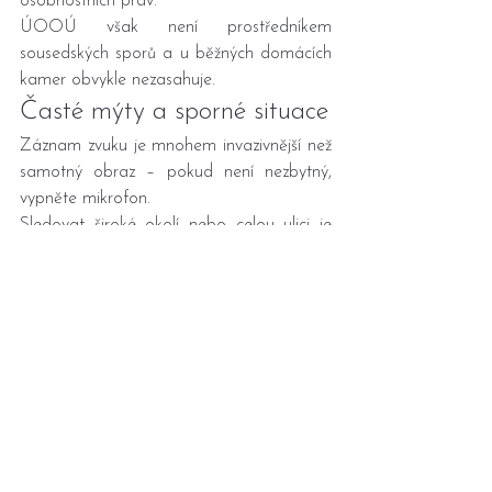
osobnostních práv.
ÚOOÚ však není prostředníkem 
sousedských sporů a u běžných domácích 
kamer obvykle nezasahuje.
Časté mýty a sporné situace
Záznam zvuku je mnohem invazivnější než 
samotný obraz – pokud není nezbytný, 
vypněte mikrofon.
Sledovat široké okolí nebo celou ulici je 
zpravidla nepřiměřené.
Záznamy nesmíte volně sdílet nebo 
zveřejňovat, zejména pokud je na nich 
někdo rozpoznatelný.
Kontrolní seznam před 
instalací
Co chcete chránit?
Co kamera zabírá – jen váš pozemek, 
nebo i okolí?