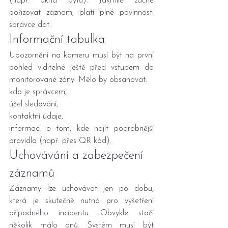
(např. okna bytů). Jakmile začne 
pořizovat záznam, platí plné povinnosti 
správce dat.
Informační tabulka
Upozornění na kameru musí být na první 
pohled viditelné ještě před vstupem do 
monitorované zóny. Mělo by obsahovat:
kdo je správcem,
účel sledování,
kontaktní údaje,
informaci o tom, kde najít podrobnější 
pravidla (např. přes QR kód).
Uchovávání a zabezpečení 
záznamů
Záznamy lze uchovávat jen po dobu, 
která je skutečně nutná pro vyšetření 
případného incidentu. Obvykle stačí 
několik málo dnů. Systém musí být 