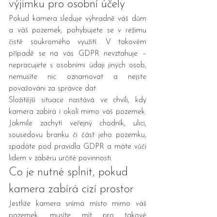
výjimku pro osobní účely
Pokud kamera sleduje výhradně váš dům 
a váš pozemek, pohybujete se v režimu 
čistě soukromého využití. V takovém 
případě se na vás GDPR nevztahuje – 
nepracujete s osobními údaji jiných osob, 
nemusíte nic oznamovat a nejste 
považováni za správce dat.
Složitější situace nastává ve chvíli, kdy 
kamera zabírá i okolí mimo váš pozemek. 
Jakmile zachytí veřejný chodník, ulici, 
sousedovu branku či část jeho pozemku, 
spadáte pod pravidla GDPR a máte vůči 
lidem v záběru určité povinnosti.
Co je nutné splnit, pokud 
kamera zabírá cizí prostor
Jestliže kamera snímá místo mimo váš 
pozemek, musíte mít pro takové 