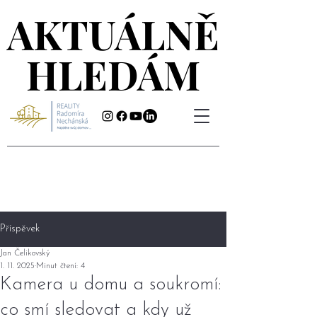
AKTUÁLNĚ
AKTUÁLNĚ
HLEDÁM
HLEDÁM
Příspěvek
Jan Čelikovský
1. 11. 2025
Minut čtení: 4
Kamera u domu a soukromí:
co smí sledovat a kdy už