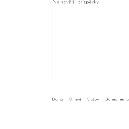
Nejnovější příspěvky
Domů
O mně
Služby
Odhad nemov