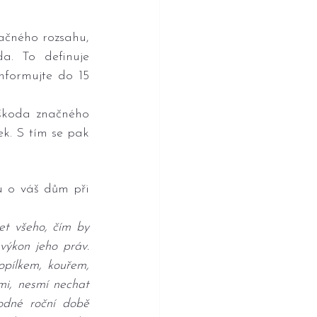
načného rozsahu, 
. To definuje 
formujte do 15 
 škoda značného 
k. S tím se pak 
u o váš dům při 
et všeho, čím by 
ýkon jeho práv. 
ílkem, kouřem, 
i, nesmí nechat 
dné roční době 