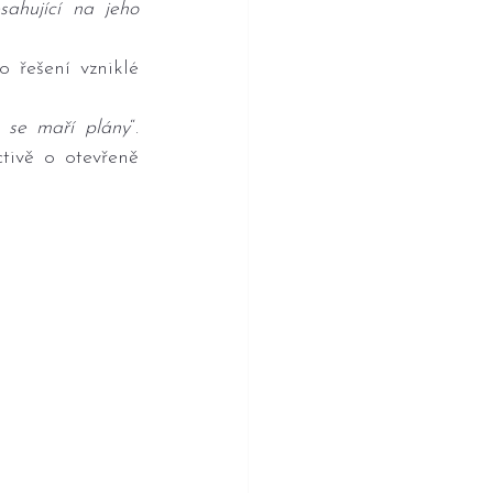
hující na jeho 
řešení vzniklé 
 se maří plány
“. 
tivě o otevřeně 