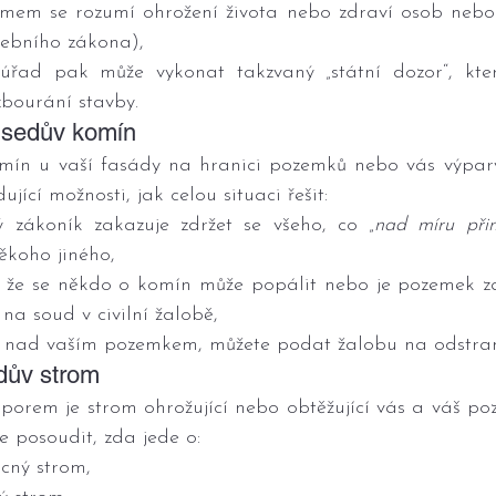
ájmem se rozumí ohrožení života nebo zdraví osob nebo z
vebního zákona),
úřad pak může vykonat takzvaný „státní dozor“, kter
zbourání stavby.
usedův komín
komín u vaší fasády na hranici pozemků nebo vás výpary
ující možnosti, jak celou situaci řešit:
 zákoník zakazuje zdržet se všeho, co „
nad míru přim
někoho jiného,
zí, že se někdo o komín může popálit nebo je pozemek z
e na soud v civilní žalobě,
mín nad vaším pozemkem, můžete podat žalobu na odstran
dův strom
sporem je strom ohrožující nebo obtěžující vás a váš po
e posoudit, zda jede o:
ocný strom,