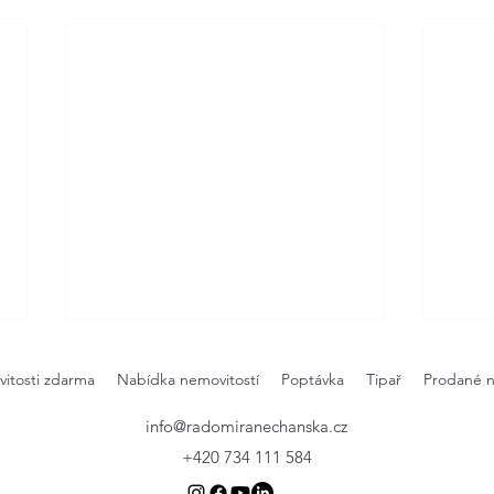
itosti zdarma
Nabídka nemovitostí
Poptávka
Tipař
Prodané n
info@radomiranechanska.cz
+420 734 111 584