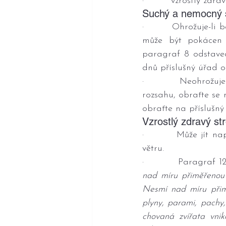
·         vzrostlý zdra
Suchý a nemocný 
·         Ohrožuje-li
může být pokácen 
paragraf 8 odstavec
dnů příslušný úřad o
·         Neohrožuje
rozsahu, obraťte se
obraťte na příslušný
Vzrostlý zdravý st
·         Může jít 
větru.
·         Paragraf 1
nad míru přiměřenou 
Nesmí nad míru přim
plyny, parami, pachy
chovaná zvířata vni