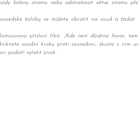
půdy kořeny stromu nebo odstraňovat větve stromu přesa
ousedské žaloby se můžete obrátit na soud a žádat o 
omounovo přísloví říká: „
Kde není důvěrný hovor, tam
dniknete soudní kroky proti sousedovi, zkuste s ním uc
aci podaří vyřešit jinak.