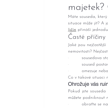
majetek? 
Máte souseda, který
situace může jít? A 
Jičín
 přináší jednodu
Časté příčiny
Jaké jsou nejčastější
nemovitosti? Nejčastě
·         sousedova s
·         soused pos
·         omezuje ne
Co v takové situaci 
Ohrožuje vás rui
Pokud jste souseda 
můžete podniknout ná
·         obraťte se 