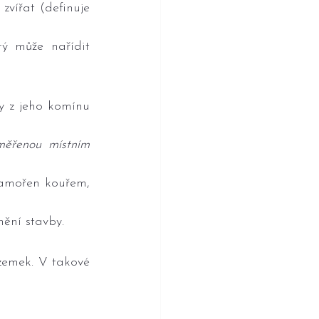
vířat (definuje 
ý může nařídit 
 z jeho komínu 
ěřenou místním 
amořen kouřem, 
ění stavby.
zemek. V takové 