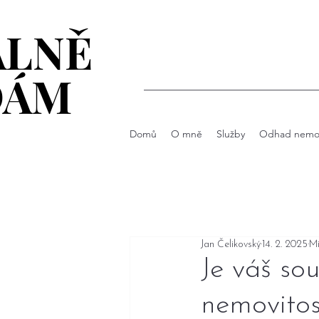
ÁLNĚ
ÁLNĚ
DÁM
DÁM
Domů
O mně
Služby
Odhad nemov
Jan Čelikovský
14. 2. 2025
Mi
Je váš so
nemovitos