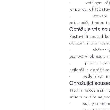
·         veřejným z
jej paragraf 132 sta
·         stavení 
zabezpečení nebo i 
Obtěžuje vás so
Postavil-li soused 
obtěžují, máte násled
·         občanský
poměrům
“ obtěžuje 
·         pokud hro
nejlepší je obrátit s
·         vede-li ko
Ohrožující souse
Třetím nejčastějším 
situaci musíte nejprv
·         suchý a nem