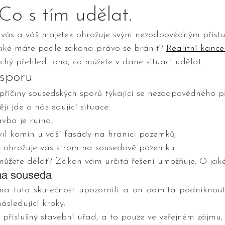
Co s tím udělat.
 vás a váš majetek ohrožuje svým nezodpovědným příst
jaké máte podle zákona právo se bránit? 
Realitní kance
chý přehled toho, co můžete v dané situaci udělat.
 sporu
 příčiny sousedských sporů týkající se nezodpovědného př
ji jde o následující situace:
tavba je ruina,
tavil komín u vaší fasády na hranici pozemků,
bo ohrožuje vás strom na sousedově pozemku.
můžete dělat? Zákon vám určitá řešení umožňuje. O jaké
na souseda
na tuto skutečnost upozornili a on odmítá podniknout j
sledující kroky:
na příslušný stavební úřad, a to pouze ve veřejném zájmu,