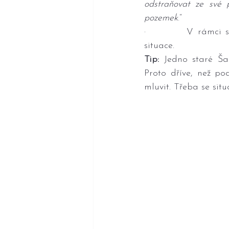
odstraňovat ze své 
pozemek
.“
·         V rámci s
situace.
Tip:
 Jedno staré Šal
Proto dříve, než po
mluvit. Třeba se situ