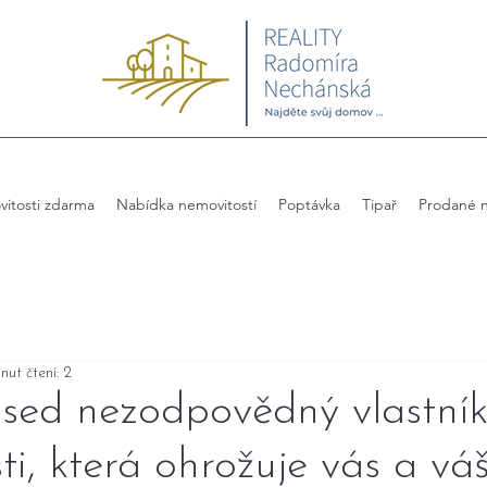
itosti zdarma
Nabídka nemovitostí
Poptávka
Tipař
Prodané n
nut čtení: 2
used nezodpovědný vlastní
ti, která ohrožuje vás a vá