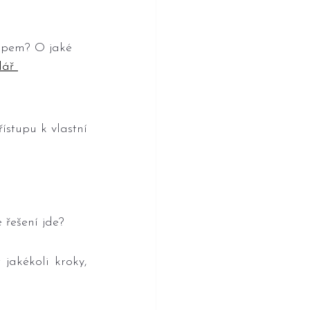
upem? O jaké 
lář 
ístupu k vlastní 
 řešení jde?
akékoli kroky, 