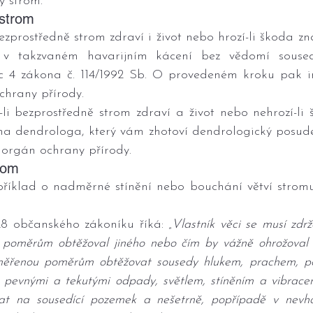
vý strom.
strom
 bezprostředně strom zdraví i život nebo hrozí-li škoda z
v takzvaném havarijním kácení bez vědomí souseda
 4 zákona č. 114/1992 Sb. O provedeném kroku pak in
chrany přírody.
-li bezprostředně strom zdraví a život nebo nehrozí-li
 na dendrologa, který vám zhotoví dendrologický posude
 orgán ochrany přírody.
rom
například o nadměrné stínění nebo bouchání větví strom
28 občanského zákoníku říká: „
Vlastník věci se musí zdrž
poměrům obtěžoval jiného nebo čím by vážně ohrožoval v
ěřenou poměrům obtěžovat sousedy hlukem, prachem, pop
, pevnými a tekutými odpady, světlem, stíněním a vibracem
kat na sousedící pozemek a nešetrně, popřípadě v nevho