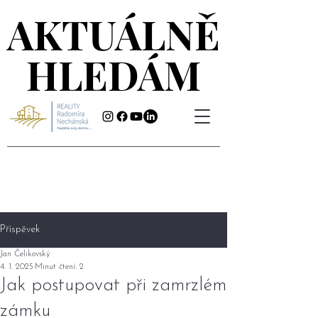
AKTUÁLNĚ
AKTUÁLNĚ
HLEDÁM
HLEDÁM
Příspěvek
Jan Čelikovský
4. 1. 2025
Minut čtení: 2
Jak postupovat při zamrzlém
zámku