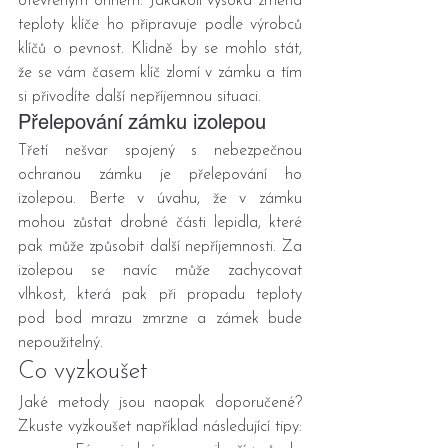
otevřeným ohněm. Jakákoli vysoká změna 
teploty klíče ho připravuje podle výrobců 
klíčů o pevnost. Klidně by se mohlo stát, 
že se vám časem klíč zlomí v zámku a tím 
si přivodíte další nepříjemnou situaci.
Přelepování zámku izolepou
Třetí nešvar spojený s nebezpečnou 
ochranou zámku je přelepování ho 
izolepou. Berte v úvahu, že v zámku 
mohou zůstat drobné části lepidla, které 
pak může způsobit další nepříjemnosti. Za 
izolepou se navíc může zachycovat 
vlhkost, která pak při propadu teploty 
pod bod mrazu zmrzne a zámek bude 
nepoužitelný.
Co vyzkoušet
Jaké metody jsou naopak doporučené? 
Zkuste vyzkoušet například následující tipy: