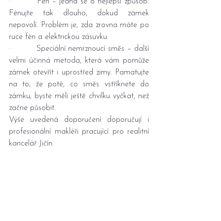
·         Fén – jedná se o nejlepší způsob. 
Fénujte tak dlouho, dokud zámek 
nepovolí. Problém je, zda zrovna máte po 
ruce fén a elektrickou zásuvku.
·         Speciální nemrznoucí směs – další 
velmi účinná metoda, která vám pomůže 
zámek otevřít i uprostřed zimy. Pamatujte 
na to, že poté, co směs vstříknete do 
zámku, byste měli ještě chvilku vyčkat, než 
začne působit.
Výše uvedená doporučení doporučují i 
profesionální makléři pracující pro realitní 
kancelář Jičín.