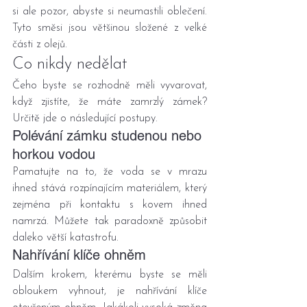
si ale pozor, abyste si neumastili oblečení. 
Tyto směsi jsou většinou složené z velké 
části z olejů.
Co nikdy nedělat
Čeho byste se rozhodně měli vyvarovat, 
když zjistíte, že máte zamrzlý zámek? 
Určitě jde o následující postupy.
Polévání zámku studenou nebo 
horkou vodou
Pamatujte na to, že voda se v mrazu 
ihned stává rozpínajícím materiálem, který 
zejména při kontaktu s kovem ihned 
namrzá. Můžete tak paradoxně způsobit 
daleko větší katastrofu.
Nahřívání klíče ohněm
Dalším krokem, kterému byste se měli 
obloukem vyhnout, je nahřívání klíče 