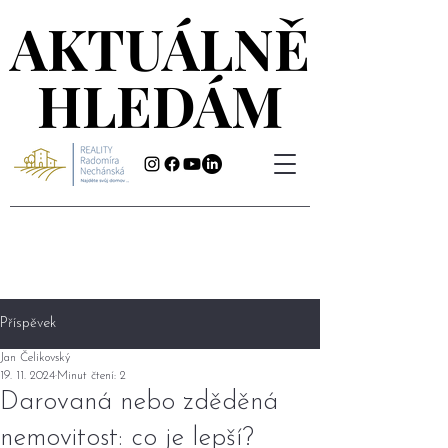
AKTUÁLNĚ
AKTUÁLNĚ
HLEDÁM
HLEDÁM
Příspěvek
Jan Čelikovský
19. 11. 2024
Minut čtení: 2
Darovaná nebo zděděná
nemovitost: co je lepší?