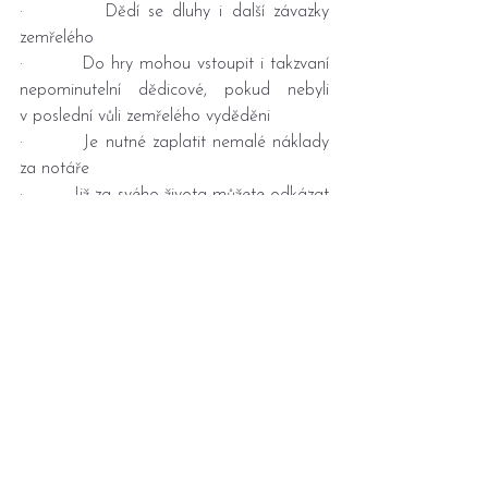
·         Dědí se dluhy i další závazky 
zemřelého
·         Do hry mohou vstoupit i takzvaní 
nepominutelní dědicové, pokud nebyli 
v poslední vůli zemřelého vyděděni
·         Je nutné zaplatit nemalé náklady 
za notáře
·         Již za svého života můžete odkázat 
svůj majetek takzvanou dědickou 
smlouvou. Ta má větší váhu než závět
·         Dědickou smlouvou můžete 
odkázat jen ¾ svého majetku