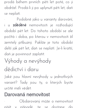
prodá během prvních pěti let poté, co ji 
obdržel. Prodá-li ji po uplynutí pěti let, daň 
se neplatí.
·         Podobně jako u varianty darování, 
i u 
zděděné
 nemovitosti je rozhodující 
období pět let. Do tohoto období se ale 
počítá i doba, po kterou v nemovitosti žil 
zemřelý příbuzný. Pakliže je toto období 
delší jak pět let, daň se neplatí. Je-li kratší, 
daň je povinnost zaplatit.
Výhody a nevýhody 
dědictví i daru
Jaké jsou hlavní nevýhody u jednotlivých 
variant? Tady jsou ty, o kterých byste 
určitě měli vědět:
Darovaná nemovitost
·         Obdarovaný může o nemovitost 
přijít v případě, že se dostane do 