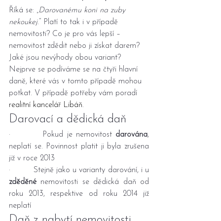
Říká se: „
Darovanému koni na zuby 
nekoukej
.“ Platí to tak i v případě 
nemovitosti? Co je pro vás lepší – 
nemovitost zdědit nebo ji získat darem? 
Jaké jsou nevýhody obou variant? 
Nejprve se podíváme se na čtyři hlavní 
daně, které vás v tomto případě mohou 
potkat. V případě potřeby vám poradí 
realitní kancelář Libáň
.
Darovací a dědická daň
·         Pokud je nemovitost 
darována
, 
neplatí se. Povinnost platit ji byla zrušena 
již v roce 2013
·         Stejně jako u varianty darování, i u 
zděděné
 nemovitosti se dědická daň od 
roku 2013, respektive od roku 2014 již 
neplatí
Daň z nabytí nemovitosti