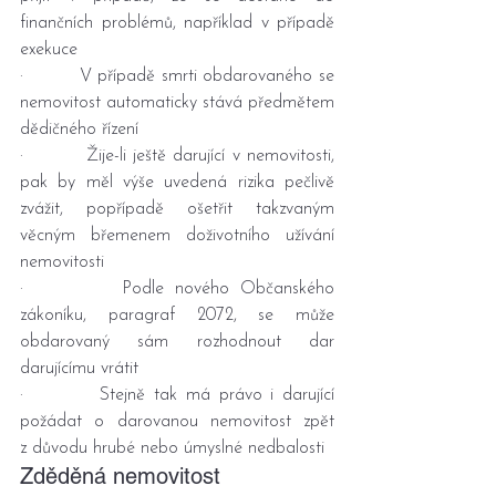
finančních problémů, například v případě 
exekuce
·         V případě smrti obdarovaného se 
nemovitost automaticky stává předmětem 
dědičného řízení
·         Žije-li ještě darující v nemovitosti, 
pak by měl výše uvedená rizika pečlivě 
zvážit, popřípadě ošetřit takzvaným 
věcným břemenem doživotního užívání 
nemovitosti
·         Podle nového Občanského 
zákoníku, paragraf 2072, se může 
obdarovaný sám rozhodnout dar 
darujícímu vrátit
·         Stejně tak má právo i darující 
požádat o darovanou nemovitost zpět 
z důvodu hrubé nebo úmyslné nedbalosti
Zděděná nemovitost