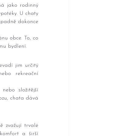
á jako rodinný 
potéky. U chaty 
řípadně dokonce 
nu obce. To, co 
mu bydlení.
adí jim určitý 
ebo rekreační 
ebo složitější 
ozu, chata dává 
 zvažují trvalé 
omfort a širší 