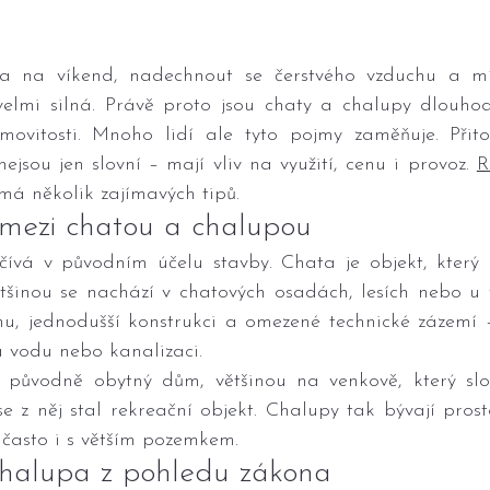
a na víkend, nadechnout se čerstvého vzduchu a mít
velmi silná. Právě proto jsou chaty a chalupy dlouho
ovitosti. Mnoho lidí ale tyto pojmy zaměňuje. Přito
jsou jen slovní – mají vliv na využití, cenu i provoz. 
R
má několik zajímavých tipů.
l mezi chatou a chalupou
čívá v původním účelu stavby. Chata je objekt, který 
ětšinou se nachází v chatových osadách, lesích nebo u 
u, jednodušší konstrukci a omezené technické zázemí –
a vodu nebo kanalizaci.
původně obytný dům, většinou na venkově, který slou
e z něj stal rekreační objekt. Chalupy tak bývají prosto
 často i s větším pozemkem.
halupa z pohledu zákona