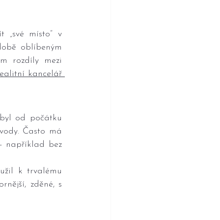
 „své místo“ v 
době oblíbeným 
m rozdíly mezi 
ealitní kancelář 
byl od počátku 
vody. Často má 
 například bez 
žil k trvalému 
rnější, zděné, s 