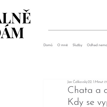
ÁLNĚ
ÁLNĚ
DÁM
DÁM
Domů
O mně
Služby
Odhad nemov
Jan Čelikovský
22. 1.
Minut čt
Chata a c
Kdy se vyp