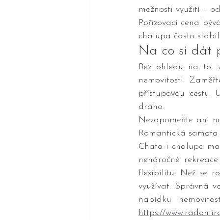
možnosti využití – o
Pořizovací cena bývá
chalupa často stabil
Na co si dát 
Bez ohledu na to, z
nemovitosti. Zaměřt
přístupovou cestu. 
draho.
Nezapomeňte ani na 
Romantická samota m
Chata i chalupa mají
nenáročné rekreace 
flexibilitu. Než se 
využívat. Správná v
https://www.radom