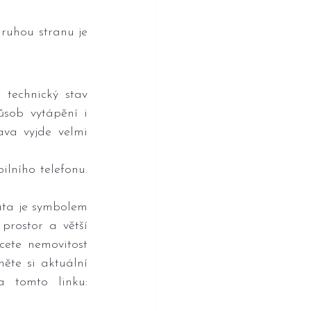
ruhou stranu je 
technický stav 
ůsob vytápění i 
va vyjde velmi 
lního telefonu. 
ata je symbolem 
rostor a větší 
cete nemovitost 
te si aktuální 
nabídku nemovitostí, kde najdete i chaty či chalupy. Najdete ji na tomto linku: 