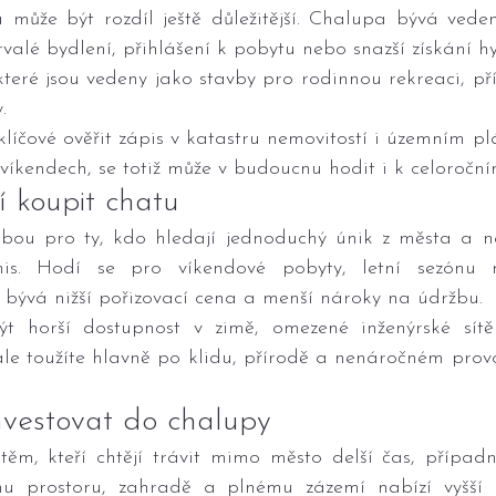
 může být rozdíl ještě důležitější. Chalupa bývá veden
valé bydlení, přihlášení k pobytu nebo snazší získání hy
které jsou vedeny jako stavby pro rodinnou rekreaci, p
.
klíčové ověřit zápis v katastru nemovitostí i územním plá
 víkendech, se totiž může v budoucnu hodit i k celoroční
í koupit chatu
lbou pro ty, kdo hledají jednoduchý únik z města a nev
is. Hodí se pro víkendové pobyty, letní sezónu n
 bývá nižší pořizovací cena a menší nároky na údržbu.
 horší dostupnost v zimě, omezené inženýrské sítě n
ale toužíte hlavně po klidu, přírodě a nenáročném prov
investovat do chalupy
ěm, kteří chtějí trávit mimo město delší čas, případně
mu prostoru, zahradě a plnému zázemí nabízí vyšší k