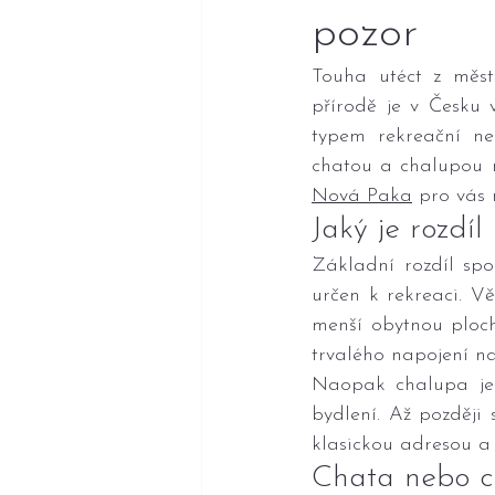
pozor
Touha utéct z měst
přírodě je v Česku 
typem rekreační nem
chatou a chalupou ne
Nová Paka
 pro vás 
Jaký je rozdí
Základní rozdíl spo
určen k rekreaci. V
menší obytnou ploch
trvalého napojení n
Naopak chalupa je 
bydlení. Až později s
klasickou adresou a
Chata nebo c