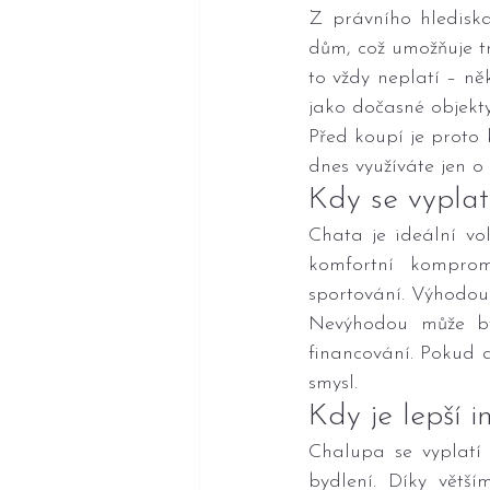
Z právního hlediska
dům, což umožňuje tr
to vždy neplatí – ně
jako dočasné objekty
Před koupí je proto 
dnes využíváte jen o
Kdy se vyplat
Chata je ideální vo
komfortní komprom
sportování. Výhodou
Nevýhodou může být
financování. Pokud 
smysl.
Kdy je lepší 
Chalupa se vyplatí t
bydlení. Díky větší