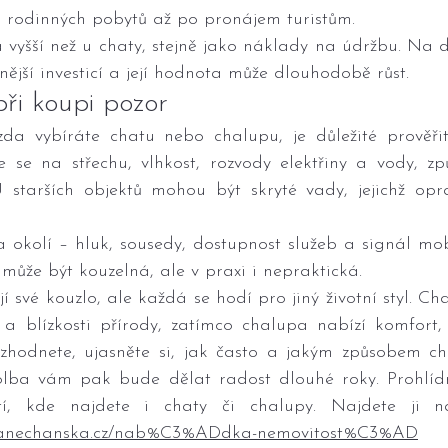
d rodinných pobytů až po pronájem turistům.
 vyšší než u chaty, stejně jako náklady na údržbu. Na d
nější investicí a její hodnota může dlouhodobě růst.
při koupi pozor
da vybíráte chatu nebo chalupu, je důležité prověřit 
e se na střechu, vlhkost, rozvody elektřiny a vody, zp
U starších objektů mohou být skryté vady, jejichž opra
okolí – hluk, sousedy, dostupnost služeb a signál mobi
ůže být kouzelná, ale v praxi i nepraktická.
 své kouzlo, ale každá se hodí pro jiný životní styl. Ch
a blízkosti přírody, zatímco chalupa nabízí komfort, p
rozhodnete, ujasněte si, jak často a jakým způsobem ch
olba vám pak bude dělat radost dlouhé roky. Prohlídně
iranechanska.cz/nab%C3%ADdka-nemovitost%C3%AD