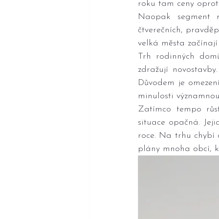
roku tam ceny oproti
Naopak segment mi
čtverečních, pravdě
velká města začínají 
Trh rodinných domů 
zdražují novostavby
Důvodem je omezení 
minulosti významnou 
Zatímco tempo růs
situace opačná. Jeji
roce. Na trhu chybí
plány mnoha obcí, kt