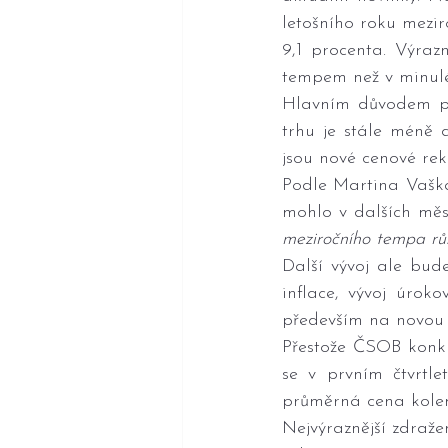
letošního roku mezir
9,1 procenta. Výrazn
tempem než v minul
Hlavním důvodem pok
trhu je stále méně 
jsou nové cenové rek
Podle Martina Vaška
mohlo v dalších měsí
meziročního tempa rů
Další vývoj ale bud
inflace, vývoj úrok
především na novou 
Přestože ČSOB konkré
se v prvním čtvrtle
průměrná cena kolem
Nejvýraznější zdraže