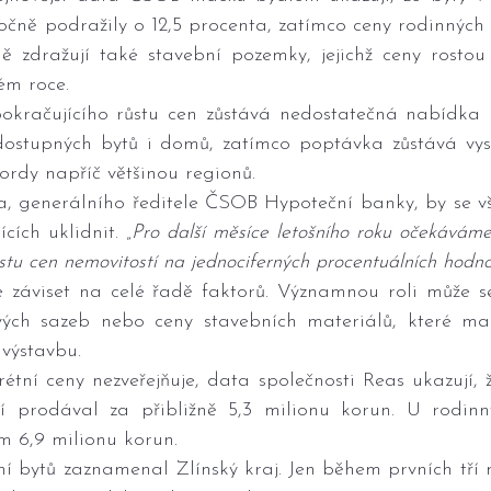
očně podražily o 12,5 procenta, zatímco ceny rodinných 
ě zdražují také stavební pozemky, jejichž ceny rostou j
ém roce.
račujícího růstu cen zůstává nedostatečná nabídka n
dostupných bytů i domů, zatímco poptávka zůstává vys
ordy napříč většinou regionů.
, generálního ředitele ČSOB Hypoteční banky, by se vš
cích uklidnit. „
Pro další měsíce letošního roku očekáváme s
stu cen nemovitostí na jednociferných procentuálních hodn
e záviset na celé řadě faktorů. Významnou roli může se
ových sazeb nebo ceny stavebních materiálů, které ma
výstavbu.
tní ceny nezveřejňuje, data společnosti Reas ukazují, 
tí prodával za přibližně 5,3 milionu korun. U rodin
 6,9 milionu korun.
ní bytů zaznamenal Zlínský kraj. Jen během prvních tří m