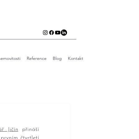
emovitosti
Reference
Blog
Kontakt
ář Jičín
 přináší 
rvním čtvrtletí 