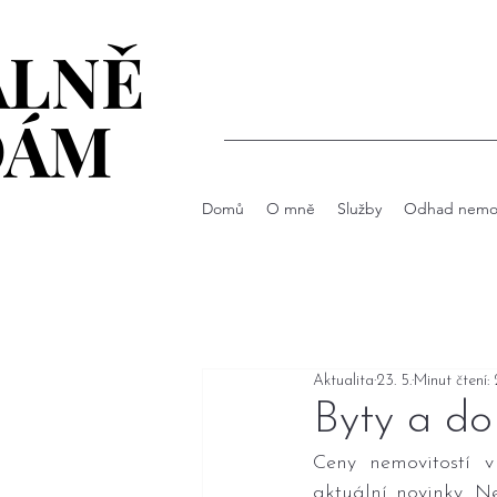
ÁLNĚ
ÁLNĚ
DÁM
DÁM
Domů
O mně
Služby
Odhad nemov
Aktualita
23. 5.
Minut čtení: 
Byty a do
Ceny nemovitostí v
aktuální novinky. Ne