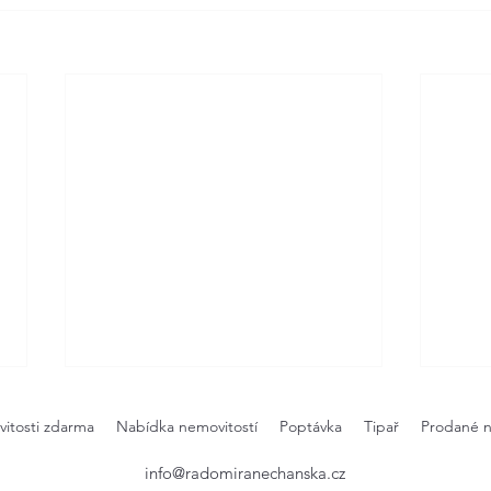
itosti zdarma
Nabídka nemovitostí
Poptávka
Tipař
Prodané n
info@radomiranechanska.cz