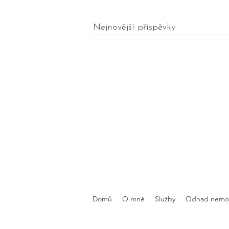
Nejnovější příspěvky
Domů
O mně
Služby
Odhad nemov