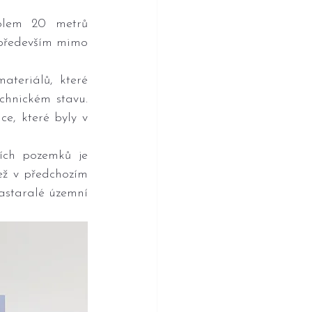
olem 20 metrů 
především mimo 
teriálů, které 
hnickém stavu. 
, které byly v 
ch pozemků je 
ež v předchozím 
astaralé územní 