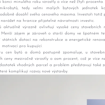
 konci minulého roku vzrostly o více než čtyři procenta.
krobytů, tedy velmi malých bytových jednotek k
podobně dosáhl svého cenového maxima. Investoři totiž 
narážet na hranice přijatelné návratnosti investic.
aktuálně výrazně ovlivňují vysoké ceny stavebních ma
. Menší zájem je zároveň o starší domy ve špatném tec
státních dotací na rekonstrukce a energetické renovace
motivací pro kupující.
tu cen bytů a domů postupně zpomaluje, u stavební
ch ceny meziročně vzrostly o osm procent, což je více n
 dostatek vhodných parcel a problém představují také z
eré komplikují rozvoj nové výstavby.