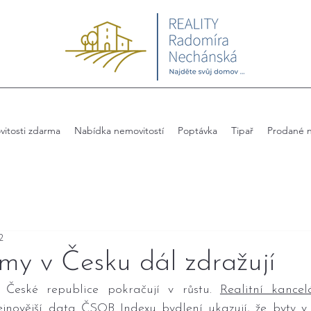
itosti zdarma
Nabídka nemovitostí
Poptávka
Tipař
Prodané n
2
my v Česku dál zdražují
 České republice pokračují v růstu. 
Realitní kancel
jnovější data ČSOB Indexu bydlení ukazují, že byty v p