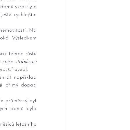
domů vzrostly o 
eště rychlejším 
emovitostí. Na 
oká. Výsledkem 
ak tempo růstu 
píše stabilizaci 
otách
,“ uvedl.
hrát například 
jí přímý dopad 
že průměrný byt 
ných domů byla 
ěsíců letošního 